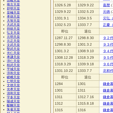
崇峻天皇
推古天皇
1326.5.28
1329.9.22
嘉暦
(
舒明天皇
1329.9.22
1332.5.23
元徳
(
皇極天皇
孝徳天皇
1331.9.1
1334.3.5
元弘
天智天皇
1332.5.23
1333.7.7
正慶
天武天皇
持統天皇
即位
退位
弘文天皇
元明天皇
1287.11.27
1298.8.30
９２
元正天皇
1298.8.30
1301.3.2
９３
文武天皇
聖武天皇
1301.3.2
1308.9.10
９４
光仁天皇
孝謙天皇
1308.12.28
1318.3.29
９５
淳仁天皇
1318.3.29
1339.9.18
９６
桓武天皇
平城天皇
1331.10.22
1333.7.7
北初
淳和天皇
即位
退位
嵯峨天皇
仁明天皇
1284
1301
鎌倉
文徳天皇
光孝天皇
1301
1311
鎌倉
清和天皇
1311
1312.7.16
鎌倉
宇多天皇
陽成天皇
1312
1315.8.18
鎌倉
醍醐天皇
朱雀天皇
1315
1316
鎌倉