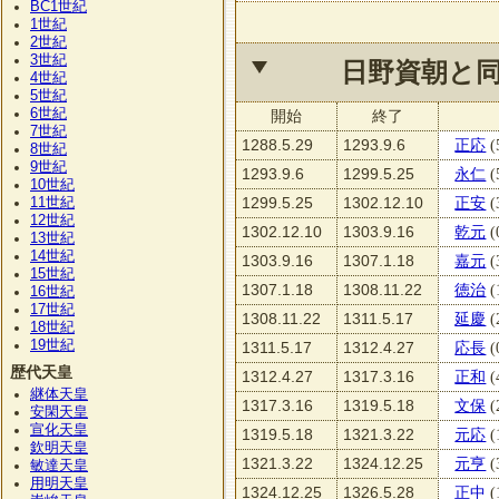
BC1
世紀
1
世紀
2
世紀
3
世紀
日野資朝と
4
世紀
5
世紀
6
世紀
開始
終了
7
世紀
1288.5.29
1293.9.6
正応
(
8
世紀
9
世紀
1293.9.6
1299.5.25
永仁
(
10
世紀
11
1299.5.25
1302.12.10
正安
(
世紀
12
世紀
1302.12.10
1303.9.16
乾元
(
13
世紀
14
世紀
1303.9.16
1307.1.18
嘉元
(
15
世紀
1307.1.18
1308.11.22
徳治
(
16
世紀
17
世紀
1308.11.22
1311.5.17
延慶
(
18
世紀
19
世紀
1311.5.17
1312.4.27
応長
(
歴代天皇
1312.4.27
1317.3.16
正和
(
継体天皇
1317.3.16
1319.5.18
文保
(
安閑天皇
宣化天皇
1319.5.18
1321.3.22
元応
(
欽明天皇
1321.3.22
1324.12.25
元亨
(
敏達天皇
用明天皇
1324.12.25
1326.5.28
正中
(