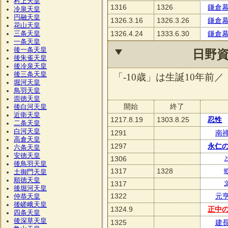
村上天皇
1316
1326
鎌倉
冷泉天皇
円融天皇
1326.3.16
1326.3.26
鎌倉
花山天皇
1326.4.24
1333.6.30
鎌倉
三条天皇
一条天皇
後一条天皇
日野
後朱雀天皇
後冷泉天皇
後三条天皇
「-10歳」は生誕10年前／
堀河天皇
鳥羽天皇
崇徳天皇
開始
終了
後白河天皇
近衛天皇
1217.8.19
1303.8.25
忍性
二条天皇
白河天皇
1291
南
高倉天皇
1297
永仁
六条天皇
安徳天皇
1306
後鳥羽天皇
1317
1328
土御門天皇
順徳天皇
1317
後堀河天皇
1322
元
仲恭天皇
後嵯峨天皇
1324.9
正中
四条天皇
後深草天皇
1325
建