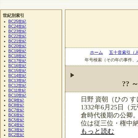
世紀別索引
BC25
世紀
BC24
世紀
BC23
世紀
BC22
世紀
BC21
世紀
BC20
世紀
BC19
世紀
ホーム
五十音索引（
BC18
世紀
年号検索（その年の事件、
BC17
世紀
BC16
世紀
BC15
世紀
BC14
世紀
BC13
世紀
??
BC12
世紀
BC11
世紀
BC10
世紀
日野 資朝（ひの す
BC9
世紀
BC8
世紀
1332年6月25日
BC7
世紀
倉時代後期の公卿
BC6
世紀
BC5
世紀
位は従三位・権中
BC4
世紀
BC3
もっと読む
世紀
BC2
世紀