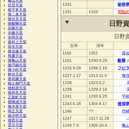
亀山天皇
1331
徒然
伏見天皇
後宇多天皇
1331
1333
元弘
後二条天皇
後伏見天皇
日野
後醍醐天皇
花園天皇
光厳天皇
日野
光明天皇
後村上天皇
生年
没年
崇光天皇
後光厳天皇
1156
1351
度
長慶天皇
1201
1290.9.29
叡尊
(
後亀山天皇
後円融天皇
1215.9.28
1294.2.18
フビ
後小松天皇
称光天皇
1227.1.17
1312.11.9
無
後花園天皇
1238
1323.8.2
後土御門天皇
後柏原天皇
1239
1329.2.18
後奈良天皇
1241
1293.5.29
平
正親町天皇
後陽成天皇
1243.6.28
1304.8.17
後深
後水尾天皇
1246
??
竹
明正天皇
後光明天皇
1247
1317.11.28
後西天皇
霊元天皇
1249.7.9
1305.10.4
亀