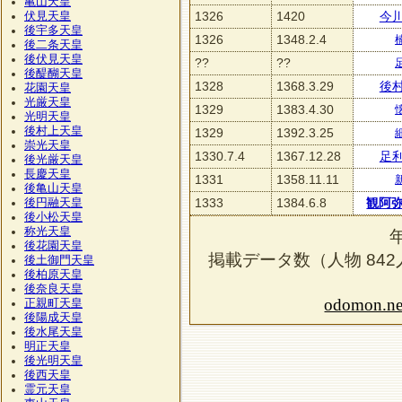
亀山天皇
1326
1420
今
伏見天皇
後宇多天皇
1326
1348.2.4
後二条天皇
後伏見天皇
??
??
後醍醐天皇
1328
1368.3.29
後
花園天皇
光厳天皇
1329
1383.4.30
光明天皇
後村上天皇
1329
1392.3.25
崇光天皇
1330.7.4
1367.12.28
足
後光厳天皇
長慶天皇
1331
1358.11.11
後亀山天皇
1333
1384.6.8
観阿
後円融天皇
後小松天皇
称光天皇
後花園天皇
掲載データ数（人物
842
後土御門天皇
後柏原天皇
後奈良天皇
odomon.ne
正親町天皇
後陽成天皇
後水尾天皇
明正天皇
後光明天皇
後西天皇
霊元天皇