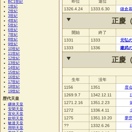
即位
退位
BC1
世紀
1
世紀
1326.4.24
1333.6.30
鎌倉
2
世紀
3
世紀
正慶
4
世紀
5
世紀
6
世紀
開始
終了
7
世紀
8
世紀
1331
1333
元弘
9
世紀
1333
1336
建武
10
世紀
11
世紀
12
正慶
世紀
13
世紀
14
世紀
15
世紀
16
世紀
生年
没年
17
世紀
18
世紀
1156
1351
度
19
世紀
1269.9.7
1342.12.11
歴代天皇
1271.2.16
1351.2.23
継体天皇
安閑天皇
1272
1336.4.11
宣化天皇
1275
1351.10.20
夢
欽明天皇
敏達天皇
??
1332.6.26
用明天皇