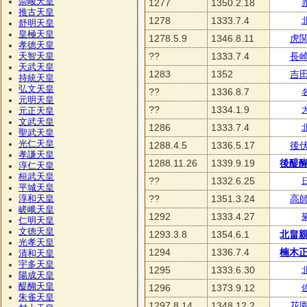
崇峻天皇
1277
1350.2.18
推古天皇
1278
1333.7.4
舒明天皇
皇極天皇
1278.5.9
1346.8.11
虎
孝徳天皇
??
1333.7.4
長
天智天皇
天武天皇
1283
1352
吉
持統天皇
弘文天皇
??
1336.8.7
元明天皇
??
1334.1.9
元正天皇
文武天皇
1286
1333.7.4
聖武天皇
光仁天皇
1288.4.5
1336.5.17
後
孝謙天皇
1288.11.26
1339.9.19
後醍
淳仁天皇
桓武天皇
??
1332.6.25
平城天皇
??
1351.3.24
高
淳和天皇
嵯峨天皇
1292
1333.4.27
仁明天皇
文徳天皇
1293.3.8
1354.6.1
北畠
光孝天皇
1294
1336.7.4
楠木
清和天皇
宇多天皇
1295
1333.6.30
陽成天皇
醍醐天皇
1296
1373.9.12
朱雀天皇
1297.8.14
1348.12.2
花