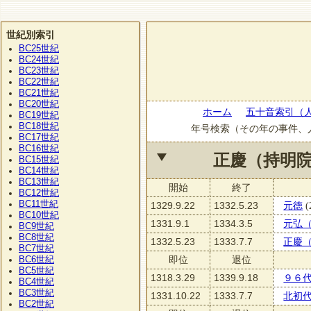
世紀別索引
BC25
世紀
BC24
世紀
BC23
世紀
BC22
世紀
BC21
世紀
BC20
世紀
ホーム
五十音索引（
BC19
世紀
BC18
世紀
年号検索（その年の事件、
BC17
世紀
BC16
世紀
正慶（持明
BC15
世紀
BC14
世紀
BC13
世紀
開始
終了
BC12
世紀
BC11
世紀
1329.9.22
1332.5.23
元徳
(
BC10
世紀
1331.9.1
1334.3.5
元弘
BC9
世紀
BC8
世紀
1332.5.23
1333.7.7
正慶
BC7
世紀
BC6
即位
退位
世紀
BC5
世紀
1318.3.29
1339.9.18
９６
BC4
世紀
BC3
世紀
1331.10.22
1333.7.7
北初
BC2
世紀