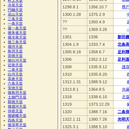
村上天皇
冷泉天皇
1298.8.1
1356.10.7
尊
円融天皇
1300.1.28
1375.2.9
花山天皇
三条天皇
??
1350.4.9
一条天皇
後一条天皇
??
1369.3.26
後朱雀天皇
1301
1336
新田
後冷泉天皇
後三条天皇
1304.1.9
1333.7.4
北条
堀河天皇
鳥羽天皇
1305.8.18
1358.6.7
足利
崇徳天皇
1306
1352.3.12
足利
後白河天皇
近衛天皇
1308
1335.8.12
護
二条天皇
1310
1335.8.20
白河天皇
高倉天皇
1312.1.31
1388.9.12
六条天皇
安徳天皇
1313.8.1
1364.8.5
光
後鳥羽天皇
1318
1338.6.10
北
土御門天皇
順徳天皇
1319
1373.12.29
後堀河天皇
仲恭天皇
1320
1388.7.16
二条
後嵯峨天皇
1322.1.11
1380.7.26
光明
四条天皇
後深草天皇
1325.3.1
1388.5.10