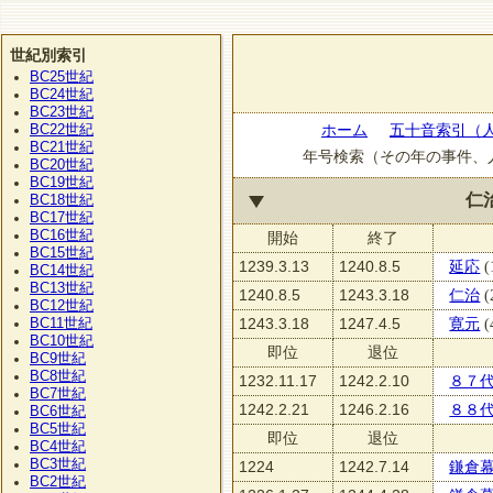
世紀別索引
BC25
世紀
BC24
世紀
BC23
世紀
BC22
ホーム
五十音索引（
世紀
BC21
世紀
年号検索（その年の事件、
BC20
世紀
BC19
世紀
仁
BC18
世紀
BC17
世紀
BC16
世紀
開始
終了
BC15
世紀
1239.3.13
1240.8.5
延応
(
BC14
世紀
BC13
世紀
1240.8.5
1243.3.18
仁治
(
BC12
世紀
BC11
1243.3.18
1247.4.5
寛元
(
世紀
BC10
世紀
即位
退位
BC9
世紀
BC8
世紀
1232.11.17
1242.2.10
８７
BC7
世紀
1242.2.21
1246.2.16
８８
BC6
世紀
BC5
世紀
即位
退位
BC4
世紀
BC3
世紀
1224
1242.7.14
鎌倉
BC2
世紀