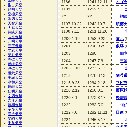
崇峻天皇
1186
1241.12.11
オゴ
推古天皇
1193
1252.4.1
舒明天皇
皇極天皇
??
??
橘
孝徳天皇
天智天皇
1197.10.22
1242.10.7
順徳
天武天皇
1198.7.11
1261.11.26
持統天皇
弘文天皇
1200.1.19
1253.9.22
道元
(
元明天皇
1201
1290.9.29
叡尊
(
元正天皇
文武天皇
1203
1280
仙
聖武天皇
光仁天皇
1204
1247.7.9
三
孝謙天皇
1205.7.10
1273.6.13
淳仁天皇
桓武天皇
1213
1278.8.13
蘭渓
平城天皇
淳和天皇
1215.9.28
1294.2.18
フビ
嵯峨天皇
1218.2.12
1256.9.1
藤原
仁明天皇
文徳天皇
1220.4.1
1272.3.17
後嵯
光孝天皇
1222
1283.5.6
阿
清和天皇
宇多天皇
1222.4.6
1282.11.21
日蓮
(
陽成天皇
醍醐天皇
1224
1246.5.17
朱雀天皇