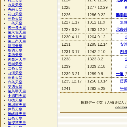
1224
1276.11.30
北条
村上天皇
冷泉天皇
1225
1277.12.29
円融天皇
花山天皇
1226
1286.9.22
無学
三条天皇
1227.1.17
1312.11.9
無
一条天皇
後一条天皇
1227.6.29
1263.12.24
北条
後朱雀天皇
1230.4.11
1264.9.12
後冷泉天皇
後三条天皇
1231
1285.12.14
安
堀河天皇
鳥羽天皇
1231.3.17
1242.2.10
四
崇徳天皇
1238
1323.8.2
後白河天皇
近衛天皇
1239
1329.2.18
二条天皇
白河天皇
1239.3.21
1289.9.9
一遍
(
高倉天皇
1239.12.17
1256.10.14
藤
六条天皇
安徳天皇
1241
1293.5.29
平
後鳥羽天皇
土御門天皇
順徳天皇
842
掲載データ数（人物
人 
後堀河天皇
odomon
仲恭天皇
後嵯峨天皇
四条天皇
後深草天皇