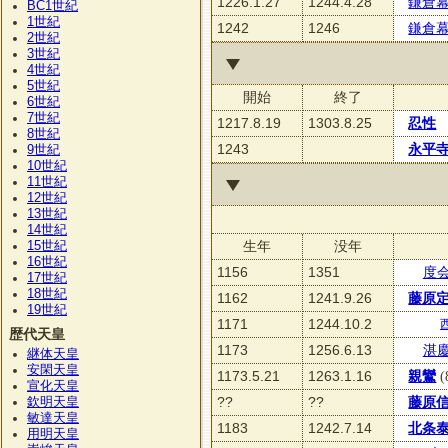
1226.1.27
1244.4.28
鎌倉
BC1
世紀
1
世紀
1242
1246
鎌倉
2
世紀
3
世紀
4
世紀
5
世紀
開始
終了
6
世紀
7
世紀
1217.8.19
1303.8.25
忍性
8
世紀
1243
永平
9
世紀
10
世紀
11
世紀
12
世紀
13
世紀
14
世紀
15
生年
没年
世紀
16
世紀
1156
1351
度
17
世紀
18
世紀
1162
1241.9.26
藤原
19
世紀
1171
1244.10.2
歴代天皇
1173
1256.6.13
湛
継体天皇
安閑天皇
1173.5.21
1263.1.16
親鸞
(
宣化天皇
??
??
藤原
欽明天皇
敏達天皇
1183
1242.7.14
北条
用明天皇