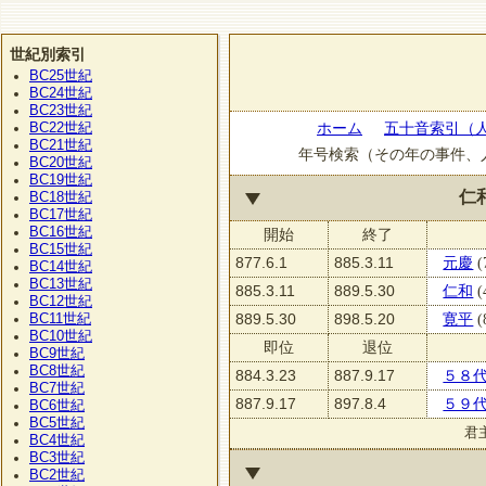
世紀別索引
BC25
世紀
BC24
世紀
BC23
世紀
BC22
ホーム
五十音索引（
世紀
BC21
世紀
年号検索（その年の事件、
BC20
世紀
BC19
世紀
仁
BC18
世紀
BC17
世紀
BC16
世紀
開始
終了
BC15
世紀
877.6.1
885.3.11
元慶
(
BC14
世紀
BC13
世紀
885.3.11
889.5.30
仁和
(
BC12
世紀
BC11
889.5.30
898.5.20
寛平
(
世紀
BC10
世紀
即位
退位
BC9
世紀
BC8
世紀
884.3.23
887.9.17
５８
BC7
世紀
887.9.17
897.8.4
５９
BC6
世紀
BC5
世紀
君
BC4
世紀
BC3
世紀
BC2
世紀