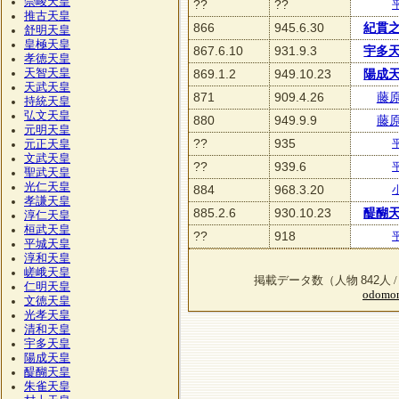
崇峻天皇
??
??
推古天皇
866
945.6.30
紀貫
舒明天皇
皇極天皇
867.6.10
931.9.3
宇多
孝徳天皇
天智天皇
869.1.2
949.10.23
陽成
天武天皇
871
909.4.26
藤
持統天皇
弘文天皇
880
949.9.9
藤
元明天皇
??
935
元正天皇
文武天皇
??
939.6
聖武天皇
光仁天皇
884
968.3.20
孝謙天皇
885.2.6
930.10.23
醍醐
淳仁天皇
桓武天皇
??
918
平城天皇
淳和天皇
嵯峨天皇
842
掲載データ数（人物
人 
仁明天皇
odomon
文徳天皇
光孝天皇
清和天皇
宇多天皇
陽成天皇
醍醐天皇
朱雀天皇