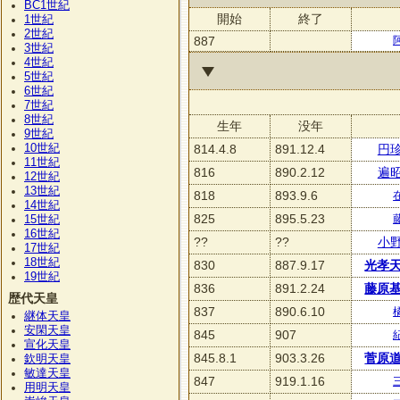
BC1
世紀
開始
終了
1
世紀
2
世紀
887
3
世紀
4
世紀
5
世紀
6
世紀
7
世紀
8
世紀
生年
没年
9
世紀
10
世紀
814.4.8
891.12.4
円
11
世紀
816
890.2.12
遍
12
世紀
13
世紀
818
893.9.6
14
世紀
825
895.5.23
15
世紀
16
世紀
??
??
小
17
世紀
18
世紀
830
887.9.17
光孝
19
世紀
836
891.2.24
藤原
歴代天皇
837
890.6.10
継体天皇
安閑天皇
845
907
宣化天皇
845.8.1
903.3.26
菅原
欽明天皇
敏達天皇
847
919.1.16
用明天皇