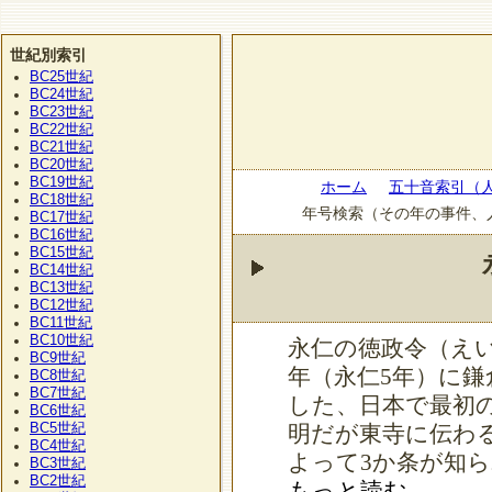
世紀別索引
BC25
世紀
BC24
世紀
BC23
世紀
BC22
世紀
BC21
世紀
BC20
世紀
BC19
世紀
ホーム
五十音索引（
BC18
世紀
年号検索（その年の事件、
BC17
世紀
BC16
世紀
BC15
世紀
BC14
世紀
BC13
世紀
BC12
世紀
BC11
世紀
BC10
世紀
永仁の徳政令（えい
BC9
世紀
年（永仁5年）に鎌
BC8
世紀
BC7
世紀
した、日本で最初
BC6
世紀
BC5
世紀
明だが東寺に伝わ
BC4
世紀
よって3か条が知
BC3
世紀
BC2
世紀
もっと読む