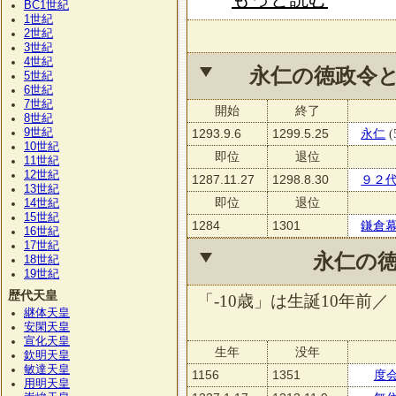
BC1
世紀
1
世紀
2
世紀
3
世紀
4
世紀
永仁の徳政令
5
世紀
6
世紀
7
世紀
開始
終了
8
世紀
9
世紀
1293.9.6
1299.5.25
永仁
(
10
世紀
即位
退位
11
世紀
12
世紀
1287.11.27
1298.8.30
９２
13
世紀
即位
退位
14
世紀
15
世紀
1284
1301
鎌倉
16
世紀
17
世紀
永仁の
18
世紀
19
世紀
歴代天皇
「-10歳」は生誕10年前／
継体天皇
安閑天皇
宣化天皇
生年
没年
欽明天皇
敏達天皇
1156
1351
度
用明天皇