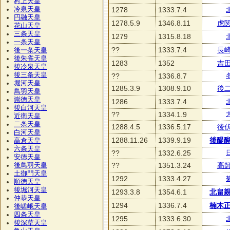
村上天皇
冷泉天皇
1278
1333.7.4
円融天皇
1278.5.9
1346.8.11
虎
花山天皇
三条天皇
1279
1315.8.18
一条天皇
??
1333.7.4
長
後一条天皇
後朱雀天皇
1283
1352
吉
後冷泉天皇
後三条天皇
??
1336.8.7
堀河天皇
1285.3.9
1308.9.10
後
鳥羽天皇
崇徳天皇
1286
1333.7.4
後白河天皇
??
1334.1.9
近衛天皇
二条天皇
1288.4.5
1336.5.17
後
白河天皇
1288.11.26
1339.9.19
後醍
高倉天皇
六条天皇
??
1332.6.25
安徳天皇
??
1351.3.24
高
後鳥羽天皇
土御門天皇
1292
1333.4.27
順徳天皇
後堀河天皇
1293.3.8
1354.6.1
北畠
仲恭天皇
1294
1336.7.4
楠木
後嵯峨天皇
四条天皇
1295
1333.6.30
後深草天皇