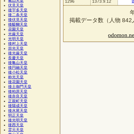
亀山天皇
1296
1373.9.12
伏見天皇
後宇多天皇
後二条天皇
掲載データ数（人物
842
後伏見天皇
後醍醐天皇
花園天皇
光厳天皇
odomon.ne
光明天皇
後村上天皇
崇光天皇
後光厳天皇
長慶天皇
後亀山天皇
後円融天皇
後小松天皇
称光天皇
後花園天皇
後土御門天皇
後柏原天皇
後奈良天皇
正親町天皇
後陽成天皇
後水尾天皇
明正天皇
後光明天皇
後西天皇
霊元天皇