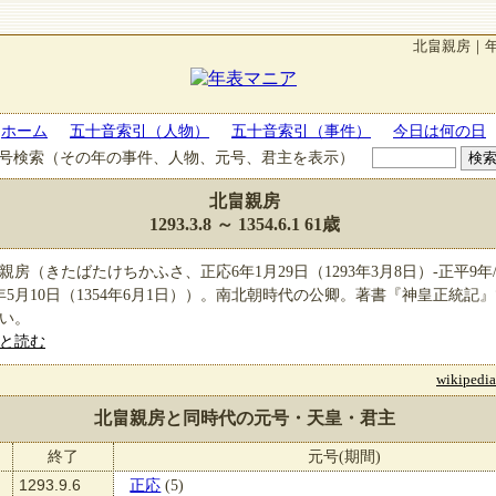
北畠親房｜
ホーム
五十音索引（人物）
五十音索引（事件）
今日は何の日
号検索（その年の事件、人物、元号、君主を表示）
北畠親房
1293.3.8
～
1354.6.1
61歳
親房（きたばたけちかふさ、正応6年1月29日（1293年3月8日）-正平9年
年5月10日（1354年6月1日））。南北朝時代の公卿。著書『神皇正統記
い。
と読む
wikipe
北畠親房と同時代の元号・天皇・君主
終了
元号(期間)
1293.9.6
正応
(5)