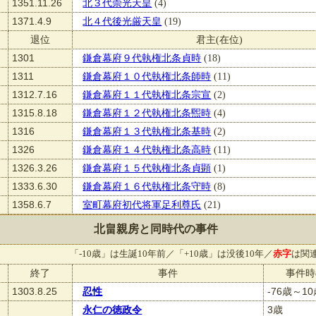
1351.11.26
北３代崇光天皇
(4)
1371.4.9
北４代後光厳天皇
(19)
退位
君主(在位)
1301
鎌倉幕府９代執権北条貞時
(18)
1311
鎌倉幕府１０代執権北条師時
(11)
1312.7.16
鎌倉幕府１１代執権北条宗宣
(2)
1315.8.18
鎌倉幕府１２代執権北条煕時
(4)
1316
鎌倉幕府１３代執権北条基時
(2)
1326
鎌倉幕府１４代執権北条高時
(11)
1326.3.26
鎌倉幕府１５代執権北条貞顕
(1)
1333.6.30
鎌倉幕府１６代執権北条守時
(8)
1358.6.7
室町幕府初代将軍足利尊氏
(21)
北畠親房と同時代の事件
「-10歳」は生誕10年前／「+10歳」は没後10年／
赤字
は関
終了
事件
事件時
1303.8.25
忍性
-76歳～1
永仁の徳政令
3歳