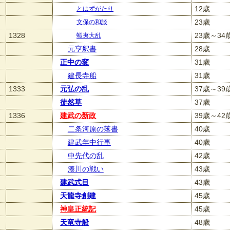
12歳
とはずがたり
23歳
文保の和談
1328
23歳～34
蝦夷大乱
元亨釈書
28歳
正中の変
31歳
建長寺船
31歳
1333
元弘の乱
37歳～39
徒然草
37歳
1336
建武の新政
39歳～42
二条河原の落書
40歳
建武年中行事
40歳
中先代の乱
42歳
湊川の戦い
43歳
建武式目
43歳
天龍寺創建
45歳
神皇正統記
45歳
天竜寺船
48歳