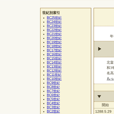
世紀別索引
BC25
世紀
BC24
世紀
BC23
世紀
BC22
世紀
BC21
世紀
年
BC20
世紀
BC19
世紀
BC18
世紀
BC17
世紀
BC16
世紀
BC15
世紀
北畠
BC14
世紀
BC13
世紀
和3
BC12
世紀
名高
BC11
世紀
もっ
BC10
世紀
BC9
世紀
BC8
世紀
BC7
世紀
BC6
世紀
BC5
世紀
BC4
世紀
開始
BC3
世紀
BC2
1288.5.29
世紀