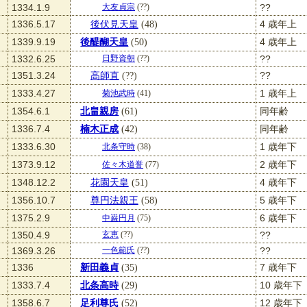
1334.1.9
??
大友貞宗
(??)
1336.5.17
後伏見天皇
(48)
4 歳年上
1339.9.19
後醍醐天皇
(50)
4 歳年上
1332.6.25
??
日野資朝
(??)
1351.3.24
高師直
(??)
??
1333.4.27
1 歳年上
菊池武時
(41)
1354.6.1
北畠親房
(61)
同年齢
1336.7.4
楠木正成
(42)
同年齢
1333.6.30
1 歳年下
北条守時
(38)
1373.9.12
2 歳年下
佐々木道誉
(77)
1348.12.2
花園天皇
(51)
4 歳年下
1356.10.7
尊円法親王
(58)
5 歳年下
1375.2.9
6 歳年下
中巌円月
(75)
1350.4.9
??
玄恵
(??)
1369.3.26
??
一色範氏
(??)
1336
新田義貞
(35)
7 歳年下
1333.7.4
北条高時
(29)
10 歳年下
1358.6.7
足利尊氏
(52)
12 歳年下