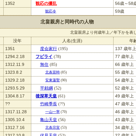
1352
観応の擾乱
56歳～58
59歳
観応令
北畠親房と同時代の人物
北畠親房より何歳年上／年下かを表
没年
人名(生涯)
年
1351
度会家行
(195)
137 歳年
1294.2.18
フビライ
(78)
77 歳年上
1312.11.9
無住
(85)
66 歳年上
1323.8.2
55 歳年上
北条宣時
(85)
1329.2.18
54 歳年上
安東蓮聖
(90)
1293.5.29
平頼綱
(52)
52 歳年上
1304.8.17
後深草天皇
(61)
49 歳年上
??
竹崎季長
(??)
47 歳年上
1317.11.28
46 歳年上
一山一寧
(70)
1305.10.4
亀山天皇
(56)
43 歳年上
1312.7.16
34 歳年上
北条宗宣
(53)
1317.10.8
伏見天皇
(52)
27 歳年上