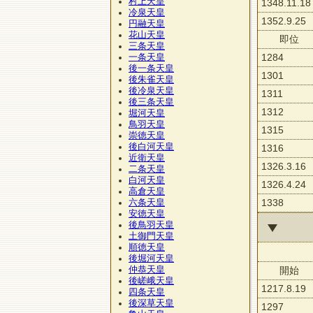
村上天皇
1348.11.18
冷泉天皇
1352.9.25
円融天皇
花山天皇
即位
三条天皇
1284
一条天皇
後一条天皇
1301
後朱雀天皇
後冷泉天皇
1311
後三条天皇
1312
堀河天皇
鳥羽天皇
1315
崇徳天皇
後白河天皇
1316
近衛天皇
1326.3.16
二条天皇
白河天皇
1326.4.24
高倉天皇
1338
六条天皇
安徳天皇
後鳥羽天皇
土御門天皇
順徳天皇
後堀河天皇
仲恭天皇
開始
後嵯峨天皇
1217.8.19
四条天皇
後深草天皇
1297