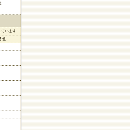
歳
しています
齢差
上