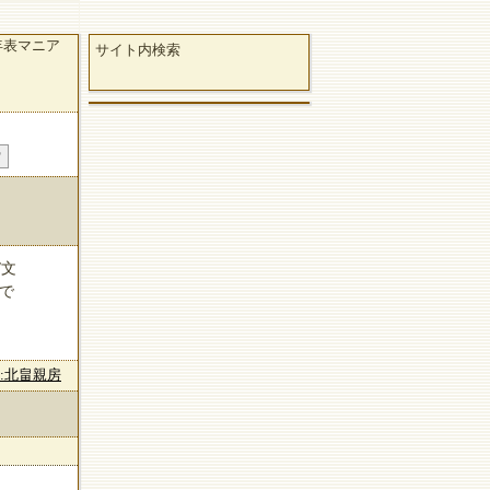
年表マニア
サイト内検索
/文
』で
dia:北畠親房