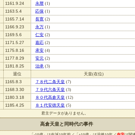
1161.9.24
永暦
(1)
1163.5.4
応保
(1)
1165.7.14
長寛
(2)
1166.9.23
永万
(1)
1169.5.6
仁安
(2)
1171.5.27
嘉応
(2)
1175.8.16
承安
(4)
1177.8.29
安元
(2)
1181.8.25
治承
(3)
退位
天皇(在位)
1165.8.3
７８代二条天皇
(7)
1168.3.30
７９代六条天皇
(3)
1180.3.18
８０代高倉天皇
(12)
1185.4.25
８１代安徳天皇
(5)
君主データがありません。
高倉天皇と同時代の事件
「-10歳」は生誕10年前／「+10歳」は没後10年／
赤字
は関