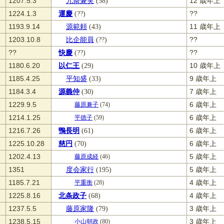
1207.5.3
九条兼実
(58)
12 歳年上
1224.1.3
運慶
(??)
??
1193.9.14
源範頼
(43)
11 歳年上
1203.10.8
比企能員
(??)
??
??
快慶
(??)
??
1180.6.20
以仁王
(29)
10 歳年上
1185.4.25
平知盛
(33)
9 歳年上
1184.3.4
源義仲
(30)
7 歳年上
1229.9.5
6 歳年上
藤原兼子
(74)
1214.1.25
6 歳年上
平徳子
(59)
1216.7.26
鴨長明
(61)
6 歳年上
1225.10.28
慈円
(70)
6 歳年上
1202.4.13
5 歳年上
藤原成経
(46)
1351
度会家行
(195)
5 歳年上
1185.7.21
4 歳年上
平重衡
(28)
1225.8.16
北条政子
(68)
4 歳年上
1237.5.5
藤原家隆
(79)
3 歳年上
1238.5.15
3 歳年上
小山朝政
(80)