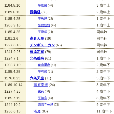
1184.5.10
3 歳年上
平維盛
(26)
1189.6.15
源義経
(30)
2 歳年上
1185.4.25
1 歳年上
平教経
(25)
1205.9.16
1 歳年上
平賀朝雅
(45)
1185.4.25
同年齢
平資盛
(24)
1181.2.6
高倉天皇
(19)
同年齢
1227.8.18
チンギス・カン
(65)
同年齢
1241.9.26
藤原定家
(79)
同年齢
1224.7.1
北条義時
(61)
1 歳年下
1205.7.10
2 歳年下
畠山重忠
(41)
1185.4.25
2 歳年下
平有盛
(21)
1176.8.23
六条天皇
(11)
3 歳年下
1189.10.14
藤原泰衡
(24)
3 歳年下
1227.4.25
4 歳年下
俊芿
(60)
1185.7.19
8 歳年下
平清宗
(15)
1244.10.2
9 歳年下
西園寺公経
(73)
1256.6.13
湛慶
(83)
11 歳年下