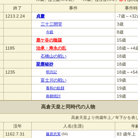
終了
事件
事件時
1213.2.24
貞慶
-7歳～+3
三十三間堂
3歳
8歳
今鏡
鹿ケ谷の陰謀
15歳
1185
治承・寿永の乱
18歳～+4
石橋山の戦い
18歳
梁塵秘抄
18歳
1235
18歳～+5
明月記
富士川の戦い
19歳
19歳
養和の飢饉
19歳
南都焼討
高倉天皇と同時代の人物
高倉天皇より何歳年上／年下かを表
没年
人名(生涯)
年
1162.7.31
83 歳年上
藤原忠実
(84)