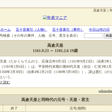
高倉天皇｜
ホーム
五十音索引（人物）
五十音索引（事件）
今日は何の日
号検索（その年の事件、人物、元号、君主を表示）
高倉天皇
1161.9.23
～
1181.2.6
19歳
天皇（たかくらてんのう、応保元年9月3日（1161年9月23日）-治承5年1
日（1181年2月6日））は、平安時代末期の第80代天皇（在位：仁安3年2月
1168年3月30日）-治承4年2月21日（1180年3月18日））。諱は憲仁（の
という。
と読む
wikipe
高倉天皇と同時代の元号・天皇・君主
終了
元号(期間)