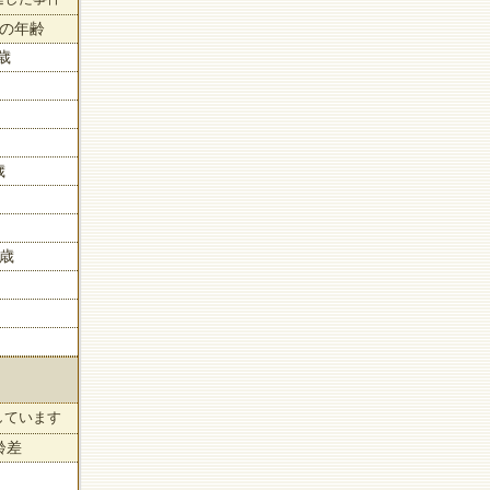
の年齢
2歳
歳
4歳
しています
齢差