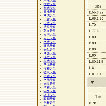
崇峻天皇
推古天皇
開始
舒明天皇
皇極天皇
1155.6.22
孝徳天皇
1165.1.30
天智天皇
天武天皇
1170
持統天皇
1177.6
弘文天皇
元明天皇
1180
元正天皇
文武天皇
1180
聖武天皇
1180
光仁天皇
孝謙天皇
1180
淳仁天皇
桓武天皇
1180.11.9
平城天皇
1181
淳和天皇
嵯峨天皇
1181.1.15
仁明天皇
文徳天皇
光孝天皇
清和天皇
宇多天皇
陽成天皇
生年
醍醐天皇
朱雀天皇
1078