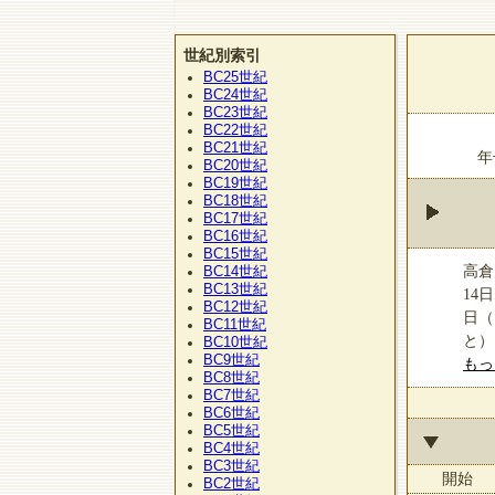
世紀別索引
BC25
世紀
BC24
世紀
BC23
世紀
BC22
世紀
BC21
世紀
年
BC20
世紀
BC19
世紀
BC18
世紀
BC17
世紀
BC16
世紀
BC15
世紀
高倉
BC14
世紀
BC13
世紀
14
BC12
世紀
日（
BC11
世紀
と）
BC10
世紀
BC9
世紀
もっ
BC8
世紀
BC7
世紀
BC6
世紀
BC5
世紀
BC4
世紀
BC3
世紀
開始
BC2
世紀