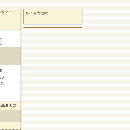
年表マニア
サイト内検索
月
19
りひ
dia:高倉天皇