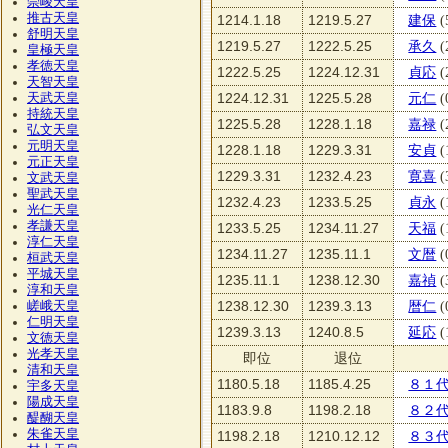
崇峻天皇
推古天皇
1214.1.18
1219.5.27
建保
(
舒明天皇
1219.5.27
1222.5.25
承久
(
皇極天皇
孝徳天皇
1222.5.25
1224.12.31
貞応
(
天智天皇
1224.12.31
1225.5.28
元仁
(
天武天皇
持統天皇
1225.5.28
1228.1.18
嘉禄
(
弘文天皇
元明天皇
1228.1.18
1229.3.31
安貞
(
元正天皇
1229.3.31
1232.4.23
寛喜
(
文武天皇
聖武天皇
1232.4.23
1233.5.25
貞永
(
光仁天皇
孝謙天皇
1233.5.25
1234.11.27
天福
(
淳仁天皇
1234.11.27
1235.11.1
文暦
(
桓武天皇
平城天皇
1235.11.1
1238.12.30
嘉禎
(
淳和天皇
1238.12.30
1239.3.13
暦仁
(
嵯峨天皇
仁明天皇
1239.3.13
1240.8.5
延応
(
文徳天皇
光孝天皇
即位
退位
清和天皇
1180.5.18
1185.4.25
８１
宇多天皇
陽成天皇
1183.9.8
1198.2.18
８２
醍醐天皇
朱雀天皇
1198.2.18
1210.12.12
８３