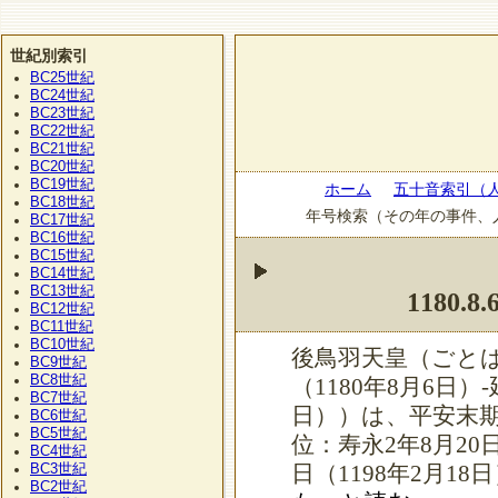
世紀別索引
BC25
世紀
BC24
世紀
BC23
世紀
BC22
世紀
BC21
世紀
BC20
世紀
BC19
世紀
ホーム
五十音索引（
BC18
世紀
年号検索（その年の事件、
BC17
世紀
BC16
世紀
BC15
世紀
BC14
世紀
BC13
世紀
1180.8.
BC12
世紀
BC11
世紀
BC10
世紀
後鳥羽天皇（ごとば
BC9
世紀
BC8
世紀
（1180年8月6日）-
BC7
世紀
日））は、平安末期
BC6
世紀
BC5
世紀
位：寿永2年8月20日
BC4
世紀
BC3
日（1198年2月1
世紀
BC2
世紀