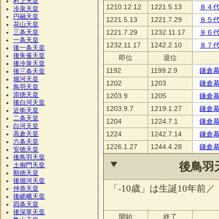
村上天皇
1210.12.12
1221.5.13
８４
冷泉天皇
円融天皇
1221.5.13
1221.7.29
８５
花山天皇
1221.7.29
1232.11.17
８６
三条天皇
一条天皇
1232.11.17
1242.2.10
８７
後一条天皇
後朱雀天皇
即位
退位
後冷泉天皇
1192
1199.2.9
鎌倉
後三条天皇
堀河天皇
1202
1203
鎌倉
鳥羽天皇
崇徳天皇
1203.9
1205
鎌倉
後白河天皇
1203.9.7
1219.1.27
鎌倉
近衛天皇
二条天皇
1204
1224.7.1
鎌倉
白河天皇
1224
1242.7.14
鎌倉
高倉天皇
六条天皇
1226.1.27
1244.4.28
鎌倉
安徳天皇
後鳥羽天皇
後鳥羽
土御門天皇
順徳天皇
後堀河天皇
「-10歳」は生誕10年前／
仲恭天皇
後嵯峨天皇
四条天皇
後深草天皇
開始
終了