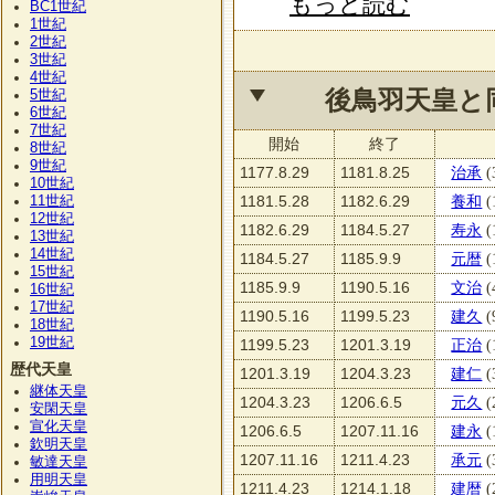
もっと読む
BC1
世紀
1
世紀
2
世紀
3
世紀
4
世紀
5
後鳥羽天皇と
世紀
6
世紀
7
世紀
開始
終了
8
世紀
9
世紀
1177.8.29
1181.8.25
治承
(
10
世紀
11
1181.5.28
1182.6.29
養和
(
世紀
12
世紀
1182.6.29
1184.5.27
寿永
(
13
世紀
14
世紀
1184.5.27
1185.9.9
元暦
(
15
世紀
1185.9.9
1190.5.16
文治
(
16
世紀
17
世紀
1190.5.16
1199.5.23
建久
(
18
世紀
19
世紀
1199.5.23
1201.3.19
正治
(
歴代天皇
1201.3.19
1204.3.23
建仁
(
継体天皇
1204.3.23
1206.6.5
元久
(
安閑天皇
宣化天皇
1206.6.5
1207.11.16
建永
(
欽明天皇
1207.11.16
1211.4.23
承元
(
敏達天皇
用明天皇
1211.4.23
1214.1.18
建暦
(