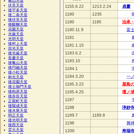
亀山天皇
伏見天皇
1155.6.22
1213.2.24
貞慶
後宇多天皇
1180
1235
後二条天皇
後伏見天皇
1180
1185
治承
後醍醐天皇
花園天皇
1180.11.9
富
光厳天皇
1181
光明天皇
後村上天皇
1181.1.15
崇光天皇
1183.6.2
後光厳天皇
長慶天皇
1183.10
後亀山天皇
後円融天皇
1184.1
後小松天皇
1184.3.20
一
称光天皇
後花園天皇
1185.3.22
屋島
後土御門天皇
後柏原天皇
1185.4.25
壇ノ
後奈良天皇
1187
正親町天皇
後陽成天皇
1188
浄妙
後水尾天皇
1189.7
1189.8
明正天皇
後光明天皇
1198
興
後西天皇
霊元天皇
1200
寿福