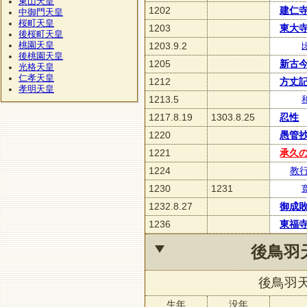
東山天皇
1202
建仁
中御門天皇
桜町天皇
1203
東大
後桜町天皇
桃園天皇
1203.9.2
後桃園天皇
1205
新古
光格天皇
仁孝天皇
1212
方丈
孝明天皇
1213.5
1217.8.19
1303.8.25
忍性
1220
愚管
1221
承久
1224
教
1230
1231
1232.8.27
御成
1236
東福
後鳥羽
後鳥羽
生年
没年