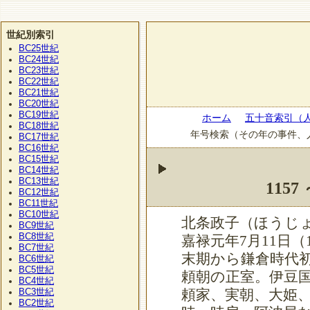
世紀別索引
BC25
世紀
BC24
世紀
BC23
世紀
BC22
世紀
BC21
世紀
BC20
世紀
BC19
世紀
ホーム
五十音索引（
BC18
世紀
年号検索（その年の事件、
BC17
世紀
BC16
世紀
BC15
世紀
BC14
世紀
BC13
世紀
1157
BC12
世紀
BC11
世紀
BC10
世紀
北条政子（ほうじょ
BC9
世紀
BC8
世紀
嘉禄元年7月11日（
BC7
世紀
末期から鎌倉時代
BC6
世紀
BC5
世紀
頼朝の正室。伊豆
BC4
世紀
BC3
頼家、実朝、大姫
世紀
BC2
世紀