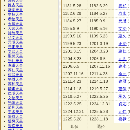
崇峻天皇
推古天皇
1181.5.28
1182.6.29
養和
(
舒明天皇
1182.6.29
1184.5.27
寿永
(
皇極天皇
孝徳天皇
1184.5.27
1185.9.9
元暦
(
天智天皇
1185.9.9
1190.5.16
文治
(
天武天皇
持統天皇
1190.5.16
1199.5.23
建久
(
弘文天皇
元明天皇
1199.5.23
1201.3.19
正治
(
元正天皇
1201.3.19
1204.3.23
建仁
(
文武天皇
聖武天皇
1204.3.23
1206.6.5
元久
(
光仁天皇
孝謙天皇
1206.6.5
1207.11.16
建永
(
淳仁天皇
1207.11.16
1211.4.23
承元
(
桓武天皇
平城天皇
1211.4.23
1214.1.18
建暦
(
淳和天皇
1214.1.18
1219.5.27
建保
(
嵯峨天皇
仁明天皇
1219.5.27
1222.5.25
承久
(
文徳天皇
光孝天皇
1222.5.25
1224.12.31
貞応
(
清和天皇
1224.12.31
1225.5.28
元仁
(
宇多天皇
陽成天皇
1225.5.28
1228.1.18
嘉禄
(
醍醐天皇
朱雀天皇
即位
退位