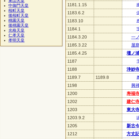
東山天皇
1181.1.15
中御門天皇
桜町天皇
1183.6.2
後桜町天皇
桃園天皇
1183.10
後桃園天皇
1184.1
光格天皇
仁孝天皇
1184.3.20
一
孝明天皇
1185.3.22
屋
1185.4.25
壇ノ
1187
1188
浄妙
1189.7
1189.8
1198
興
1200
寿福
1202
建仁
1203
東大
1203.9.2
1205
新古
1212
方丈