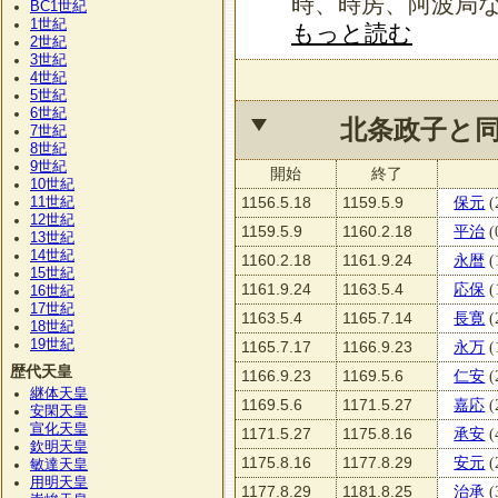
時、時房、阿波局
BC1
世紀
1
世紀
もっと読む
2
世紀
3
世紀
4
世紀
5
世紀
6
世紀
北条政子と
7
世紀
8
世紀
9
世紀
開始
終了
10
世紀
11
1156.5.18
1159.5.9
保元
(
世紀
12
世紀
1159.5.9
1160.2.18
平治
(
13
世紀
14
世紀
1160.2.18
1161.9.24
永暦
(
15
世紀
1161.9.24
1163.5.4
応保
(
16
世紀
17
世紀
1163.5.4
1165.7.14
長寛
(
18
世紀
19
世紀
1165.7.17
1166.9.23
永万
(
歴代天皇
1166.9.23
1169.5.6
仁安
(
継体天皇
1169.5.6
1171.5.27
嘉応
(
安閑天皇
宣化天皇
1171.5.27
1175.8.16
承安
(
欽明天皇
1175.8.16
1177.8.29
安元
(
敏達天皇
用明天皇
1177.8.29
1181.8.25
治承
(