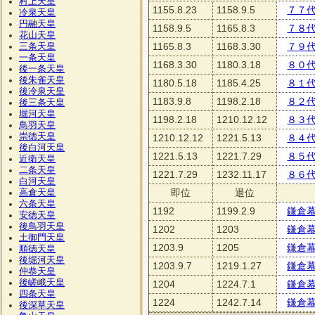
村上天皇
1155.8.23
1158.9.5
７７
冷泉天皇
円融天皇
1158.9.5
1165.8.3
７８
花山天皇
1165.8.3
1168.3.30
７９
三条天皇
一条天皇
1168.3.30
1180.3.18
８０
後一条天皇
後朱雀天皇
1180.5.18
1185.4.25
８１
後冷泉天皇
1183.9.8
1198.2.18
８２
後三条天皇
堀河天皇
1198.2.18
1210.12.12
８３
鳥羽天皇
崇徳天皇
1210.12.12
1221.5.13
８４
後白河天皇
1221.5.13
1221.7.29
８５
近衛天皇
二条天皇
1221.7.29
1232.11.17
８６
白河天皇
即位
退位
高倉天皇
六条天皇
1192
1199.2.9
鎌倉
安徳天皇
後鳥羽天皇
1202
1203
鎌倉
土御門天皇
1203.9
1205
鎌倉
順徳天皇
後堀河天皇
1203.9.7
1219.1.27
鎌倉
仲恭天皇
後嵯峨天皇
1204
1224.7.1
鎌倉
四条天皇
1224
1242.7.14
鎌倉
後深草天皇