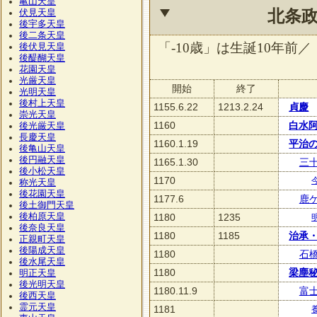
亀山天皇
北条
伏見天皇
後宇多天皇
後二条天皇
「-10歳」は生誕10年前／
後伏見天皇
後醍醐天皇
花園天皇
光厳天皇
開始
終了
光明天皇
後村上天皇
1155.6.22
1213.2.24
貞慶
崇光天皇
1160
白水
後光厳天皇
長慶天皇
1160.1.19
平治
後亀山天皇
後円融天皇
1165.1.30
三
後小松天皇
1170
称光天皇
後花園天皇
1177.6
鹿
後土御門天皇
後柏原天皇
1180
1235
後奈良天皇
1180
1185
治承
正親町天皇
後陽成天皇
1180
石
後水尾天皇
1180
梁塵
明正天皇
後光明天皇
1180.11.9
富
後西天皇
霊元天皇
1181