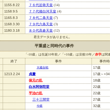
1155.8.22
７６代近衛天皇
(14)
1158.9.5
７７代後白河天皇
(4)
1165.8.3
７８代二条天皇
(7)
1168.3.30
７９代六条天皇
(3)
1180.3.18
８０代高倉天皇
(12)
君主データがありません。
平重盛と同時代の事件
「-10歳」は生誕10年前／「+10歳」は没後10年／
赤字
は関
終了
事件
事件時
17歳
大蔵合戦
1213.2.24
貞慶
17歳～+3
保元の乱
18歳
白水阿弥陀堂
22歳
平治の乱
22歳
三十三間堂
27歳
32歳
今鏡