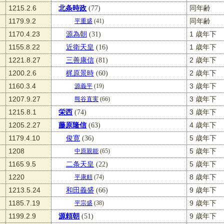
1215.2.6
北条時政
(77)
同年齢
1179.9.2
同年齢
平重盛
(41)
1170.4.23
源為朝
(31)
1 歳年下
1155.8.22
近衛天皇
(16)
1 歳年下
1221.8.27
三善康信
(81)
2 歳年下
1200.2.6
梶原景時
(60)
2 歳年下
1160.3.4
3 歳年下
源義平
(19)
1207.9.27
3 歳年下
熊谷直実
(66)
1215.8.1
栄西
(74)
3 歳年下
1205.2.27
藤原隆信
(63)
4 歳年下
1179.4.10
俊寛
(36)
5 歳年下
1208
5 歳年下
中原親能
(65)
1165.9.5
二条天皇
(22)
5 歳年下
1220
8 歳年下
平康頼
(74)
1213.5.24
和田義盛
(66)
9 歳年下
1185.7.19
9 歳年下
平宗盛
(38)
1199.2.9
源頼朝
(51)
9 歳年下