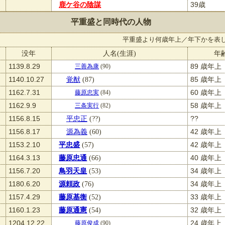
鹿ケ谷の陰謀
39歳
平重盛と同時代の人物
平重盛より何歳年上／年下かを表
没年
人名(生涯)
年
1139.8.29
89 歳年上
三善為康
(90)
1140.10.27
覚猷
(87)
85 歳年上
1162.7.31
60 歳年上
藤原忠実
(84)
1162.9.9
58 歳年上
三条実行
(82)
1156.8.15
平忠正
(??)
??
1156.8.17
源為義
(60)
42 歳年上
1153.2.10
平忠盛
(57)
42 歳年上
1164.3.13
藤原忠通
(66)
40 歳年上
1156.7.20
鳥羽天皇
(53)
34 歳年上
1180.6.20
源頼政
(76)
34 歳年上
1157.4.29
藤原基衡
(52)
33 歳年上
1160.1.23
藤原通憲
(54)
32 歳年上
1204.12.22
24 歳年上
藤原俊成
(90)