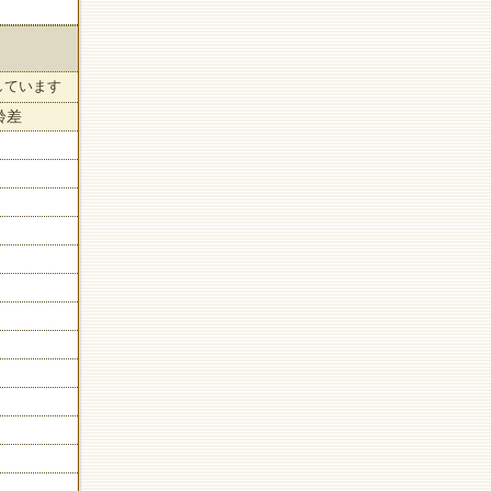
しています
齢差