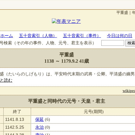
平重盛｜
ホーム
五十音索引（人物）
五十音索引（事件）
今日は何の日
号検索（その年の事件、人物、元号、君主を表示）
平重盛
1138
～
1179.9.2
41歳
盛（たいらのしげもり）は、平安時代末期の武将・公卿。平清盛の嫡男
と読む
wikip
平重盛と同時代の元号・天皇・君主
終了
元号(期間)
1141.8.13
保延
(6)
1142.5.25
永治
(0)