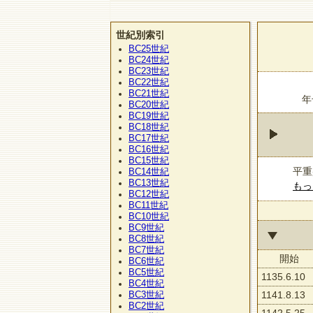
世紀別索引
BC25
世紀
BC24
世紀
BC23
世紀
BC22
世紀
BC21
世紀
年
BC20
世紀
BC19
世紀
BC18
世紀
BC17
世紀
BC16
世紀
BC15
世紀
平重
BC14
世紀
BC13
世紀
もっ
BC12
世紀
BC11
世紀
BC10
世紀
BC9
世紀
BC8
世紀
BC7
世紀
開始
BC6
世紀
BC5
世紀
1135.6.10
BC4
世紀
BC3
1141.8.13
世紀
BC2
世紀