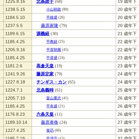
1225.8.16
北条政子
(68)
19 歳年下
1238.5.15
20 歳年下
小山朝政
(80)
1184.5.10
20 歳年下
平維盛
(26)
1237.5.5
藤原家隆
(79)
20 歳年下
1189.6.15
源義経
(30)
21 歳年下
1185.4.25
22 歳年下
平教経
(25)
1205.9.16
22 歳年下
平賀朝雅
(45)
1185.4.25
23 歳年下
平資盛
(24)
1181.2.6
高倉天皇
(19)
23 歳年下
1241.9.26
藤原定家
(79)
24 歳年下
1227.8.18
チンギス・カン
(65)
24 歳年下
1224.7.1
北条義時
(61)
25 歳年下
1205.7.10
26 歳年下
畠山重忠
(41)
1185.4.25
26 歳年下
平有盛
(21)
1176.8.23
六条天皇
(11)
26 歳年下
1189.10.14
藤原泰衡
(24)
27 歳年下
1227.4.25
28 歳年下
俊芿
(60)
1185.7.19
32 歳年下
平清宗
(15)