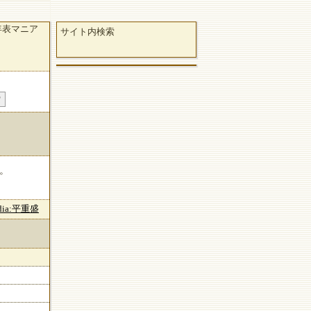
年表マニア
サイト内検索
。
edia:平重盛