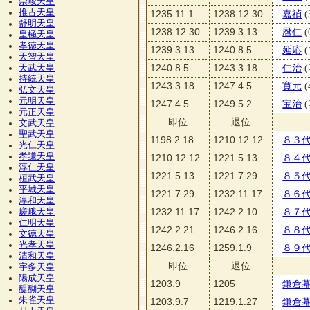
崇峻天皇
推古天皇
1235.11.1
1238.12.30
嘉禎
(
舒明天皇
1238.12.30
1239.3.13
暦仁
(
皇極天皇
孝徳天皇
1239.3.13
1240.8.5
延応
(
天智天皇
1240.8.5
1243.3.18
仁治
(
天武天皇
持統天皇
1243.3.18
1247.4.5
寛元
(
弘文天皇
元明天皇
1247.4.5
1249.5.2
宝治
(
元正天皇
即位
退位
文武天皇
聖武天皇
1198.2.18
1210.12.12
８３
光仁天皇
孝謙天皇
1210.12.12
1221.5.13
８４
淳仁天皇
1221.5.13
1221.7.29
８５
桓武天皇
平城天皇
1221.7.29
1232.11.17
８６
淳和天皇
1232.11.17
1242.2.10
８７
嵯峨天皇
仁明天皇
1242.2.21
1246.2.16
８８
文徳天皇
光孝天皇
1246.2.16
1259.1.9
８９
清和天皇
即位
退位
宇多天皇
陽成天皇
1203.9
1205
鎌倉
醍醐天皇
朱雀天皇
1203.9.7
1219.1.27
鎌倉