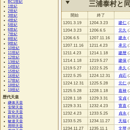
BC1
世紀
三浦泰村と
1
世紀
2
世紀
開始
終了
3
世紀
4
世紀
1201.3.19
1204.3.23
建仁
(
5
世紀
6
世紀
1204.3.23
1206.6.5
元久
(
7
世紀
1206.6.5
1207.11.16
建永
(
8
世紀
9
世紀
1207.11.16
1211.4.23
承元
(
10
世紀
11
1211.4.23
1214.1.18
建暦
(
世紀
12
世紀
1214.1.18
1219.5.27
建保
(
13
世紀
14
世紀
1219.5.27
1222.5.25
承久
(
15
世紀
1222.5.25
1224.12.31
貞応
(
16
世紀
17
世紀
1224.12.31
1225.5.28
元仁
(
18
世紀
19
世紀
1225.5.28
1228.1.18
嘉禄
(
歴代天皇
1228.1.18
1229.3.31
安貞
(
継体天皇
1229.3.31
1232.4.23
寛喜
(
安閑天皇
宣化天皇
1232.4.23
1233.5.25
貞永
(
欽明天皇
1233.5.25
1234.11.27
天福
(
敏達天皇
用明天皇
1234.11.27
1235.11.1
文暦
(