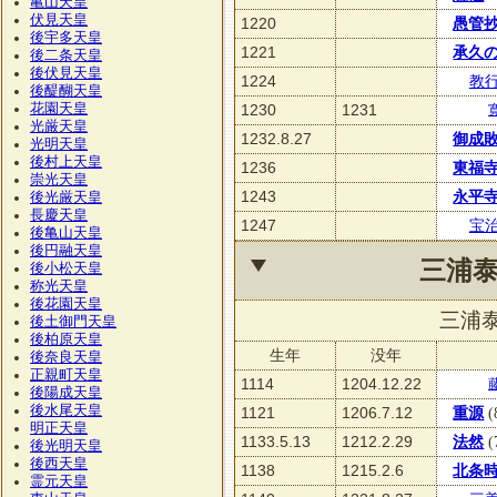
亀山天皇
伏見天皇
1220
愚管
後宇多天皇
1221
承久
後二条天皇
後伏見天皇
1224
教
後醍醐天皇
花園天皇
1230
1231
光厳天皇
1232.8.27
御成
光明天皇
後村上天皇
1236
東福
崇光天皇
1243
永平
後光厳天皇
長慶天皇
1247
宝
後亀山天皇
後円融天皇
三浦
後小松天皇
称光天皇
後花園天皇
三浦
後土御門天皇
後柏原天皇
生年
没年
後奈良天皇
正親町天皇
1114
1204.12.22
後陽成天皇
後水尾天皇
1121
1206.7.12
重源
(
明正天皇
1133.5.13
1212.2.29
法然
(
後光明天皇
後西天皇
1138
1215.2.6
北条
霊元天皇