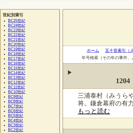
世紀別索引
BC25
世紀
BC24
世紀
BC23
世紀
BC22
世紀
BC21
世紀
BC20
世紀
BC19
世紀
ホーム
五十音索引（
BC18
世紀
年号検索（その年の事件、
BC17
世紀
BC16
世紀
BC15
世紀
BC14
世紀
BC13
世紀
1204
BC12
世紀
BC11
世紀
BC10
世紀
三浦泰村（みうら
BC9
世紀
BC8
世紀
将。鎌倉幕府の有
BC7
世紀
もっと読む
BC6
世紀
BC5
世紀
BC4
世紀
BC3
世紀
BC2
世紀