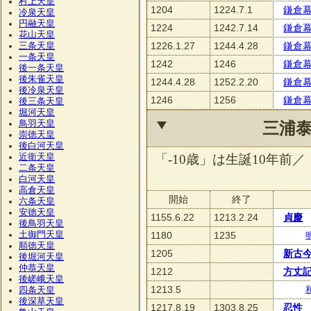
村上天皇
1204
1224.7.1
鎌倉
冷泉天皇
円融天皇
1224
1242.7.14
鎌倉
花山天皇
1226.1.27
1244.4.28
鎌倉
三条天皇
一条天皇
1242
1246
鎌倉
後一条天皇
後朱雀天皇
1244.4.28
1252.2.20
鎌倉
後冷泉天皇
1246
1256
鎌倉
後三条天皇
堀河天皇
鳥羽天皇
三浦
崇徳天皇
後白河天皇
近衛天皇
「-10歳」は生誕10年前／
二条天皇
白河天皇
高倉天皇
開始
終了
六条天皇
安徳天皇
1155.6.22
1213.2.24
貞慶
後鳥羽天皇
土御門天皇
1180
1235
順徳天皇
1205
新古
後堀河天皇
仲恭天皇
1212
方丈
後嵯峨天皇
1213.5
四条天皇
後深草天皇
1217.8.19
1303.8.25
忍性