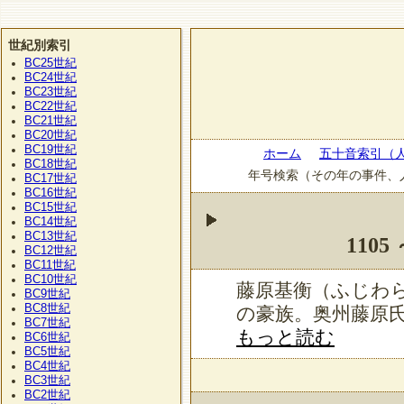
世紀別索引
BC25
世紀
BC24
世紀
BC23
世紀
BC22
世紀
BC21
世紀
BC20
世紀
BC19
世紀
ホーム
五十音索引（
BC18
世紀
年号検索（その年の事件、
BC17
世紀
BC16
世紀
BC15
世紀
BC14
世紀
BC13
世紀
1105
BC12
世紀
BC11
世紀
BC10
世紀
藤原基衡（ふじわ
BC9
世紀
BC8
世紀
の豪族。奥州藤原氏
BC7
世紀
もっと読む
BC6
世紀
BC5
世紀
BC4
世紀
BC3
世紀
BC2
世紀