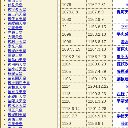
亀山天皇
1078
1162.7.31
伏見天皇
後宇多天皇
1079.8.8
1107.8.9
堀河
後二条天皇
後伏見天皇
1080
1162.9.9
後醍醐天皇
??
1156.8.15
平
花園天皇
光厳天皇
1096
1153.2.10
平忠
光明天皇
1096
1156.8.17
源
後村上天皇
崇光天皇
1097.3.15
1164.3.13
藤原
後光厳天皇
長慶天皇
1103.2.24
1156.7.20
鳥羽
後亀山天皇
1104
1180.6.20
源頼
後円融天皇
後小松天皇
1105
1157.4.29
藤原
称光天皇
後花園天皇
1106
1160.1.23
藤原
後土御門天皇
1114
1204.12.22
後柏原天皇
後奈良天皇
1118
1190.3.23
西行
(
正親町天皇
1118
1181.3.20
平清
後陽成天皇
後水尾天皇
1118.6.14
1201.4.28
明正天皇
後光明天皇
1119.7.7
1164.9.14
崇徳
後西天皇
1120
1156.8.1
藤
霊元天皇