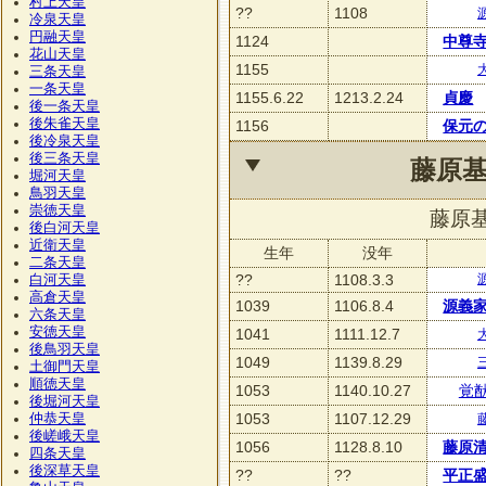
村上天皇
??
1108
冷泉天皇
円融天皇
1124
中尊
花山天皇
1155
三条天皇
一条天皇
1155.6.22
1213.2.24
貞慶
後一条天皇
後朱雀天皇
1156
保元
後冷泉天皇
後三条天皇
藤原
堀河天皇
鳥羽天皇
崇徳天皇
藤原
後白河天皇
近衛天皇
生年
没年
二条天皇
??
1108.3.3
白河天皇
高倉天皇
1039
1106.8.4
源義
六条天皇
安徳天皇
1041
1111.12.7
後鳥羽天皇
1049
1139.8.29
土御門天皇
順徳天皇
1053
1140.10.27
覚
後堀河天皇
1053
1107.12.29
仲恭天皇
後嵯峨天皇
1056
1128.8.10
藤原
四条天皇
後深草天皇
??
??
平正