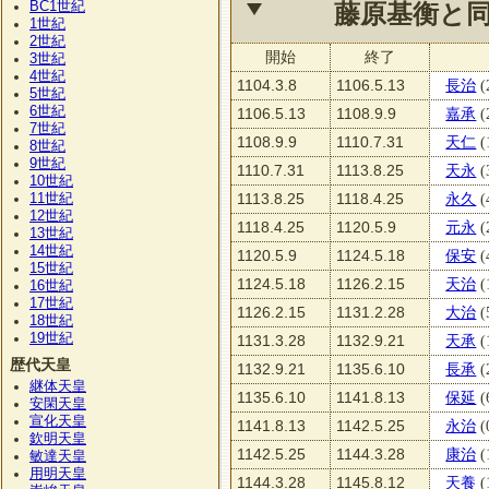
BC1
世紀
藤原基衡と
1
世紀
2
世紀
開始
終了
3
世紀
4
世紀
1104.3.8
1106.5.13
長治
(
5
世紀
6
世紀
1106.5.13
1108.9.9
嘉承
(
7
世紀
1108.9.9
1110.7.31
天仁
(
8
世紀
9
世紀
1110.7.31
1113.8.25
天永
(
10
世紀
11
1113.8.25
1118.4.25
永久
(
世紀
12
世紀
1118.4.25
1120.5.9
元永
(
13
世紀
14
世紀
1120.5.9
1124.5.18
保安
(
15
世紀
1124.5.18
1126.2.15
天治
(
16
世紀
17
世紀
1126.2.15
1131.2.28
大治
(
18
世紀
19
世紀
1131.3.28
1132.9.21
天承
(
歴代天皇
1132.9.21
1135.6.10
長承
(
継体天皇
1135.6.10
1141.8.13
保延
(
安閑天皇
宣化天皇
1141.8.13
1142.5.25
永治
(
欽明天皇
1142.5.25
1144.3.28
康治
(
敏達天皇
用明天皇
1144.3.28
1145.8.12
天養
(