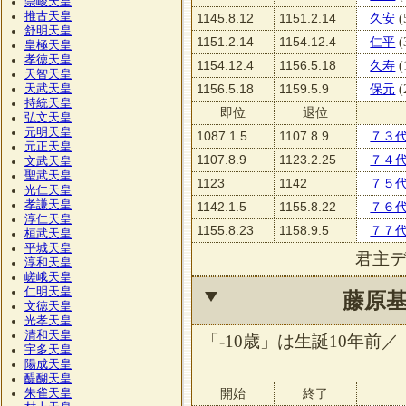
崇峻天皇
推古天皇
1145.8.12
1151.2.14
久安
(
舒明天皇
1151.2.14
1154.12.4
仁平
(
皇極天皇
孝徳天皇
1154.12.4
1156.5.18
久寿
(
天智天皇
1156.5.18
1159.5.9
保元
(
天武天皇
持統天皇
即位
退位
弘文天皇
元明天皇
1087.1.5
1107.8.9
７３
元正天皇
1107.8.9
1123.2.25
７４
文武天皇
聖武天皇
1123
1142
７５
光仁天皇
孝謙天皇
1142.1.5
1155.8.22
７６
淳仁天皇
1155.8.23
1158.9.5
７７
桓武天皇
平城天皇
君主
淳和天皇
嵯峨天皇
仁明天皇
藤原
文徳天皇
光孝天皇
清和天皇
「-10歳」は生誕10年前／
宇多天皇
陽成天皇
醍醐天皇
開始
終了
朱雀天皇